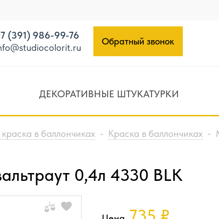
7 (391) 986-99-76
Обратный звонок
nfo@studiocolorit.ru
ДЕКОРАТИВНЫЕ ШТУКАТУРКИ
 краска в баллончиках
-
Краска в баллончиках
-
льтраут 0,4л 4330 BLK
735
₽
Цена