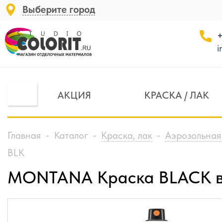
Выберите город
+
i
АКЦИЯ
КРАСКА / ЛАК
Главная
-
Каталог
-
Краска, лак
-
Аэрозольная
BLK
MONTANA Краска BLACK ва