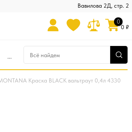
Вавилова 2Д, стр. 2
0
0 ₽
...
MONTANA Краска BLACK вальтраут 0,4л 4330