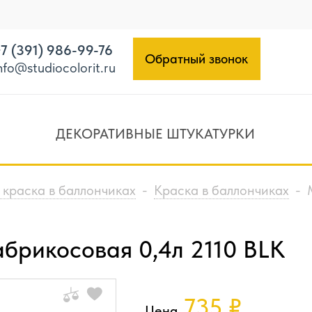
7 (391) 986-99-76
Обратный звонок
nfo@studiocolorit.ru
ДЕКОРАТИВНЫЕ ШТУКАТУРКИ
 краска в баллончиках
-
Краска в баллончиках
-
рикосовая 0,4л 2110 BLK
735
₽
Цена