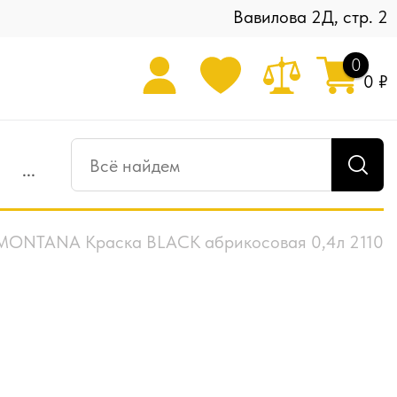
Вавилова 2Д, стр. 2
0
0 ₽
...
MONTANA Краска BLACK абрикосовая 0,4л 2110