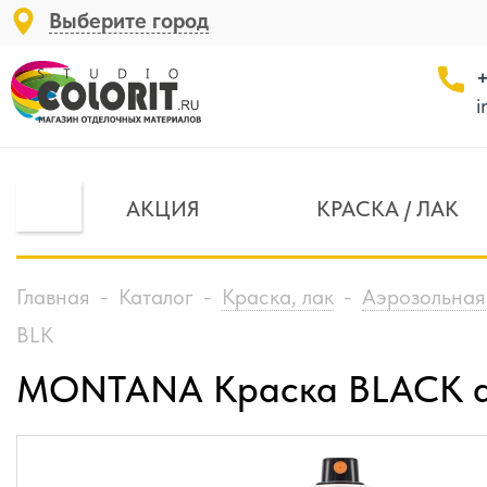
Выберите город
+
i
АКЦИЯ
КРАСКА / ЛАК
Главная
-
Каталог
-
Краска, лак
-
Аэрозольная
BLK
MONTANA Краска BLACK аб