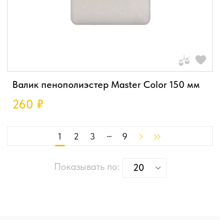
Валик пенополиэстер Master Color 150 мм
260
₽
1
2
3
9
Показывать по:
20