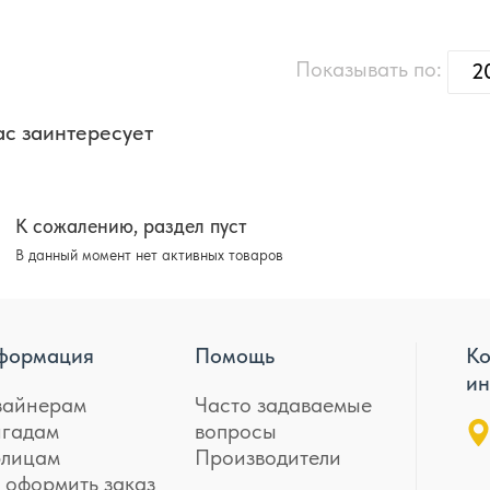
Показывать по:
2
с заинтересует
К сожалению, раздел пуст
В данный момент нет активных товаров
формация
Помощь
Ко
ин
зайнерам
Часто задаваемые
игадам
вопросы
лицам
Производители
 оформить заказ