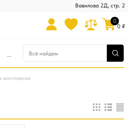
Вавилова 2Д, стр. 2
0
0 ₽
...
а монтажная