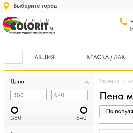
Выберите город
+
i
АКЦИЯ
КРАСКА / ЛАК
Главная
-
К
Цена
Пена 
По попул
380
640