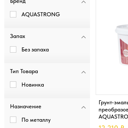
Бренд
AQUASTRONG
Запах
Без запаха
Тип Товара
Новинка
Грунт-эмаль
Назначение
преобразо
AQUASTRON
По металлу