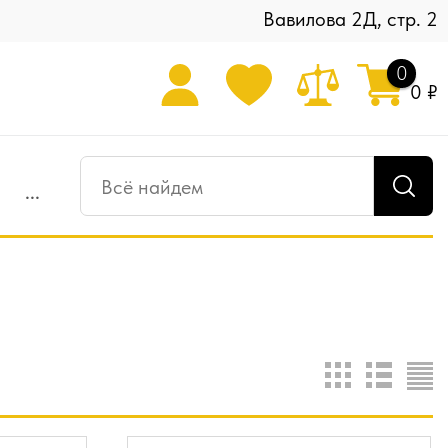
Вавилова 2Д, стр. 2
0
0 ₽
...