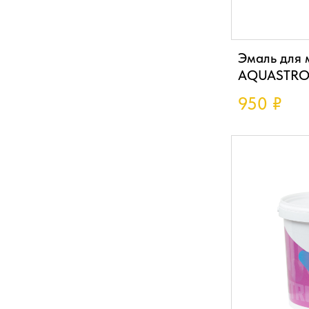
Эмаль для 
AQUASTRON
950
₽