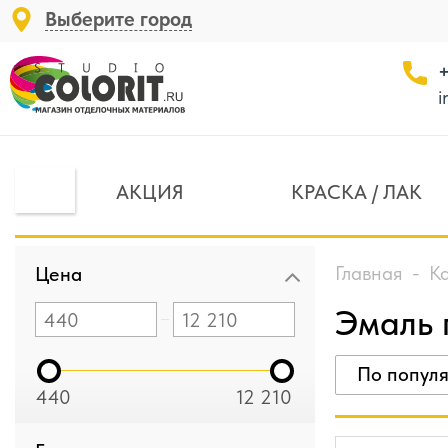
Выберите город
+
i
АКЦИЯ
КРАСКА / ЛАК
Главная
-
К
Цена
Эмаль 
По попул
440
12 210