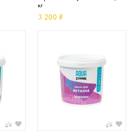
кг
3 200
₽