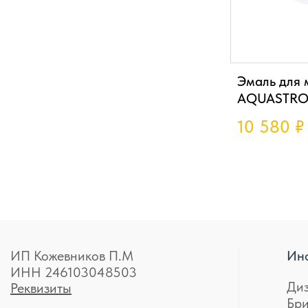
Эмаль для 
AQUASTRON
10 580
₽
ИП Кожевников П.М
Ин
ИНН 246103048503
Ди
Реквизиты
Бр