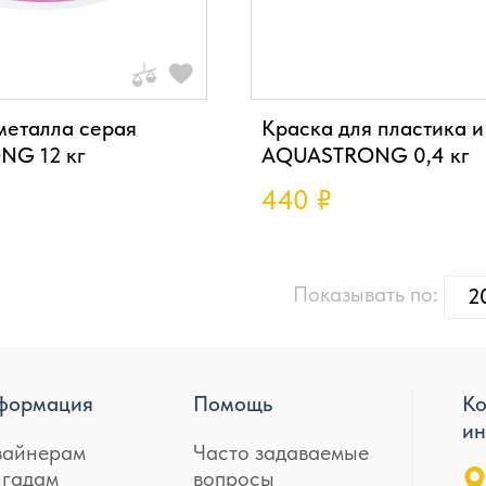
металла серая
Краска для пластика и
G 12 кг
AQUASTRONG 0,4 кг
440
₽
Показывать по:
2
формация
Помощь
Ко
ин
зайнерам
Часто задаваемые
игадам
вопросы