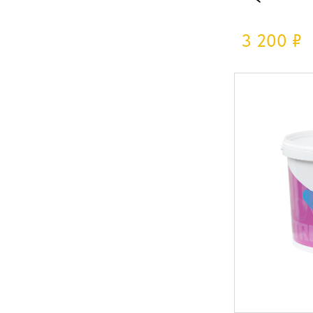
3 200
₽