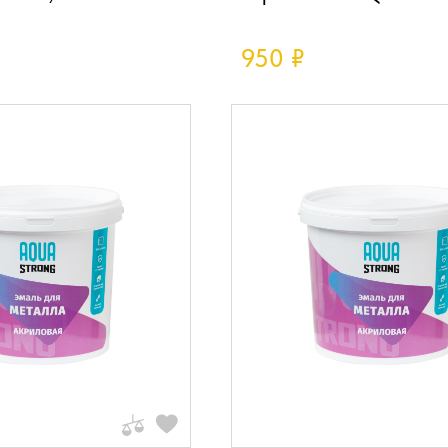
950
₽