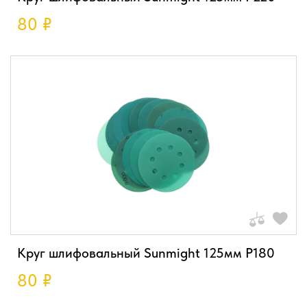
80
₽
Круг шлифовальный Sunmight 125мм P180
80
₽