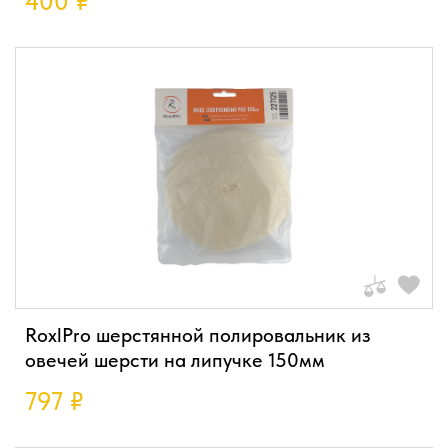
400
₽
RoxlPro шерстянной полировальник из
овечей шерсти на липучке 150мм
797
₽