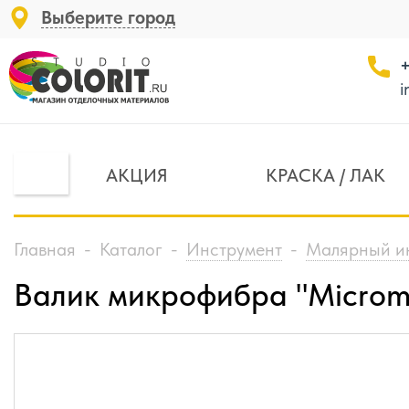
Выберите город
+
i
АКЦИЯ
КРАСКА / ЛАК
Главная
-
Каталог
-
Инструмент
-
Малярный и
Валик микрофибра "Micromi