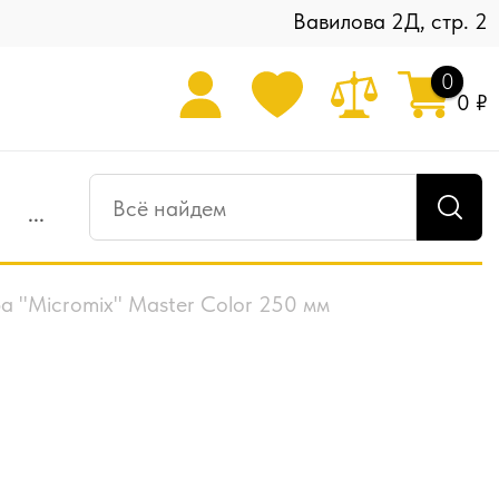
Вавилова 2Д, стр. 2
0
0 ₽
...
 "Micromix" Master Color 250 мм