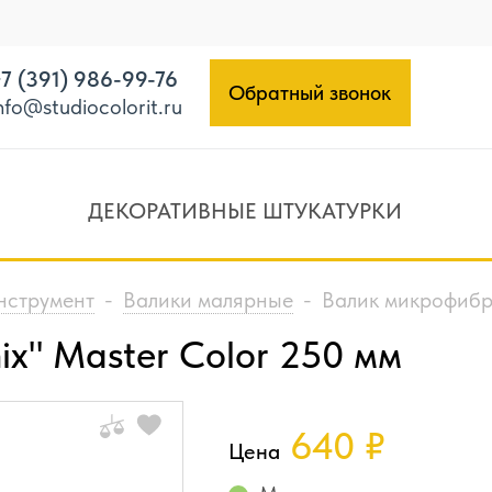
7 (391) 986-99-76
Обратный звонок
nfo@studiocolorit.ru
ДЕКОРАТИВНЫЕ ШТУКАТУРКИ
нструмент
-
Валики малярные
-
Валик микрофибра
x" Master Color 250 мм
640
₽
Цена