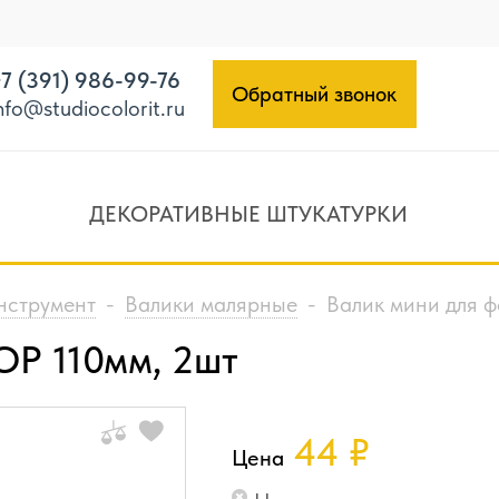
7 (391) 986-99-76
Обратный звонок
nfo@studiocolorit.ru
ДЕКОРАТИВНЫЕ ШТУКАТУРКИ
нструмент
-
Валики малярные
-
Валик мини для 
ОР 110мм, 2шт
44
₽
Цена