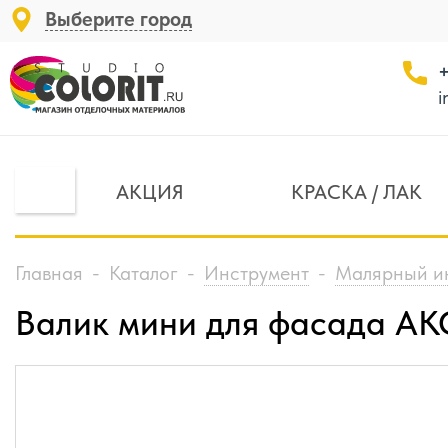
Выберите город
+
i
АКЦИЯ
КРАСКА / ЛАК
Главная
-
Каталог
-
Инструмент
-
Малярный и
Валик мини для фасада АК