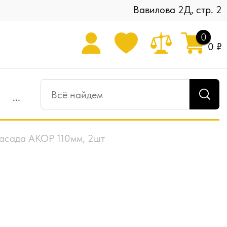
Вавилова 2Д, стр. 2
0
0 ₽
...
фасада АКОР 110мм, 2шт