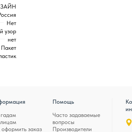
ИЗАЙН
Россия
Нет
й узор
нет
Пакет
ластик
формация
Помощь
Ко
ин
игадам
Часто задаваемые
лицам
вопросы
 оформить заказ
Производители