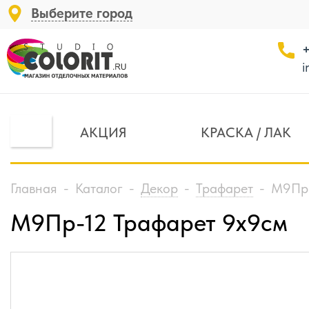
Выберите город
+
i
АКЦИЯ
КРАСКА / ЛАК
Главная
-
Каталог
-
Декор
-
Трафарет
-
М9Пр-
М9Пр-12 Трафарет 9х9см