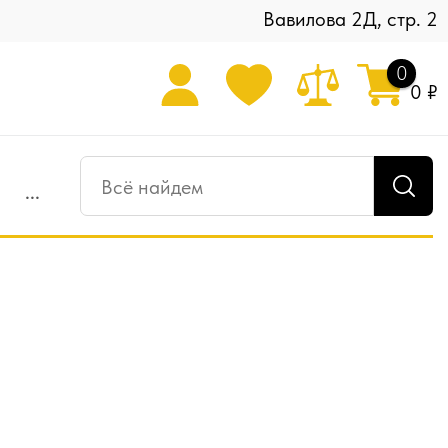
Вавилова 2Д, стр. 2
0
0 ₽
...