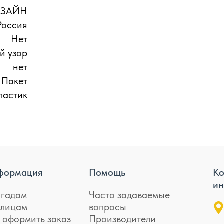
ИЗАЙН
Россия
Нет
й узор
нет
Пакет
ластик
формация
Помощь
Ко
ин
игадам
Часто задаваемые
лицам
вопросы
 оформить заказ
Производители