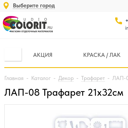
Выберите город
+
i
АКЦИЯ
КРАСКА / ЛАК
Главная
-
Каталог
-
Декор
-
Трафарет
-
ЛАП-0
ЛАП-08 Трафарет 21х32см