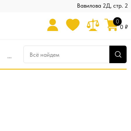
Вавилова 2Д, стр. 2
0
0 ₽
...