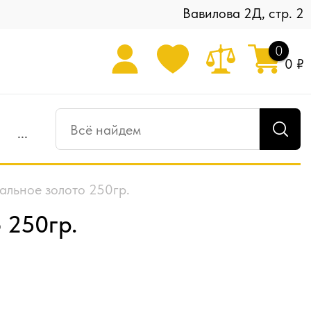
Вавилова 2Д, стр. 2
0
0 ₽
...
альное золото 250гр.
 250гр.