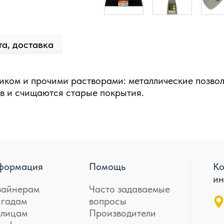
а, доставка
иком и прочими растворами: металлические позво
в и счищаются старые покрытия.
формация
Помощь
Ко
ин
зайнерам
Часто задаваемые
игадам
вопросы
лицам
Производители