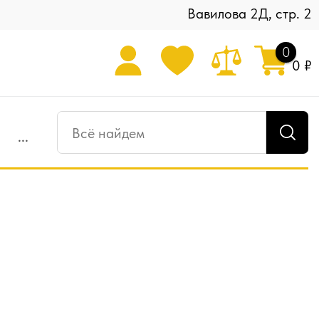
Вавилова 2Д, стр. 2
0
0 ₽
...