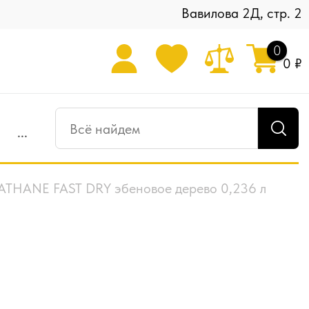
Вавилова 2Д, стр. 2
0
0 ₽
...
THANE FAST DRY эбеновое дерево 0,236 л