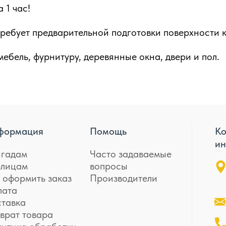
 1 час!
е требует предварительной подготовки поверхности
ебель, фурнитуру, деревянные окна, двери и пол.
формация
Помощь
Ко
ин
игадам
Часто задаваемые
лицам
вопросы
 оформить заказ
Производители
лата
ставка
врат товара