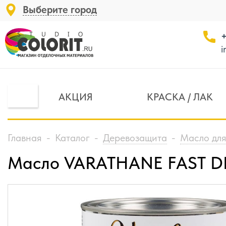
Выберите город
+
i
АКЦИЯ
КРАСКА / ЛАК
Главная
-
Каталог
-
Деревозащита
-
Масло для
Масло VARATHANE FAST DRY