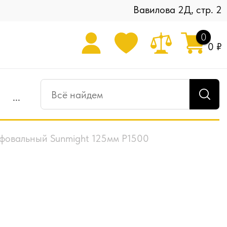
Вавилова 2Д, стр. 2
0
0 ₽
...
фовальный Sunmight 125мм P1500