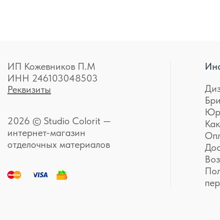
ИП Кожевников П.М
Ин
ИНН 246103048503
Ди
Реквизиты
Бр
Юр
2026 © Studio Colorit —
Как
интернет-магазин
Оп
отделочных материалов
До
Воз
Пол
пе