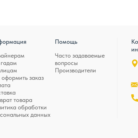
формация
Помощь
Ко
ин
зайнерам
Часто задаваемые
игадам
вопросы
лицам
Производители
 оформить заказ
лата
ставка
врат товара
итика обработки
рсональных данных