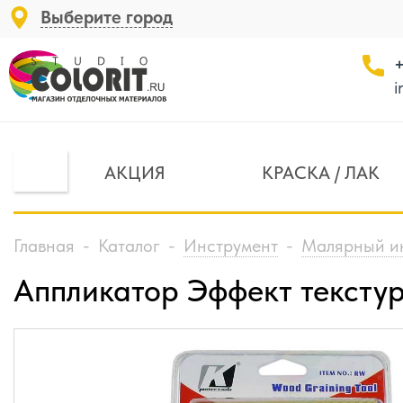
Выберите город
+
i
АКЦИЯ
КРАСКА / ЛАК
Главная
-
Каталог
-
Инструмент
-
Малярный и
Аппликатор Эффект тексту