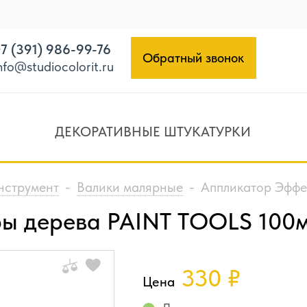
7 (391) 986-99-76
Обратный звонок
nfo@studiocolorit.ru
ДЕКОРАТИВНЫЕ ШТУКАТУРКИ
нструмент
-
Валики малярные
-
Аппликатор Эффе
ры дерева PAINT TOOLS 100
330
₽
Цена