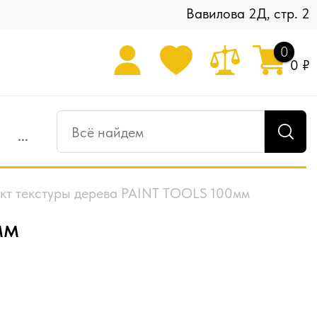
Вавилова 2Д, стр. 2
0
0 ₽
...
кт текстуры дерева PAINT TOOLS 100мм
мм