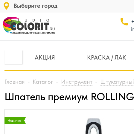
Выберите город
+
i
АКЦИЯ
КРАСКА / ЛАК
Главная
-
Каталог
-
Инструмент
-
Штукатурный
Шпатель премиум ROLLING
Новинка