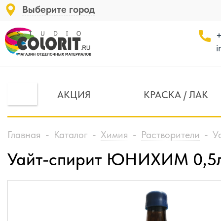
Выберите город
+
i
АКЦИЯ
КРАСКА / ЛАК
Главная
-
Каталог
-
Химия
-
Растворители
-
У
Уайт-спирит ЮНИХИМ 0,5