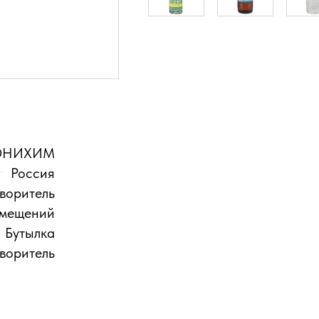
НИХИМ
Россия
воритель
омещений
Бутылка
воритель