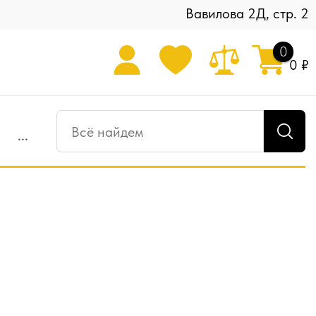
Вавилова 2Д, стр. 2
0
0 ₽
...