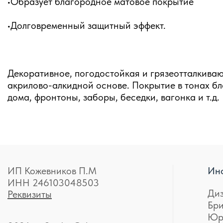
•Образует благородное матовое покрытие
•Долговременный защитный эффект.
Декоративное, погодостойкая и грязеотталкива
акрилово-алкидной основе. Покрытие в тонах бл
дома, фронтоны, заборы, беседки, вагонка и т.д.
ИП Кожевников П.М
Ин
ИНН 246103048503
Ди
Реквизиты
Бр
Юр