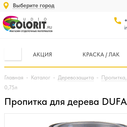
Выберите город
+
i
АКЦИЯ
КРАСКА / ЛАК
Главная
-
Каталог
-
Деревозащита
-
Пропитка,
0,75л
Пропитка для дерева DUF