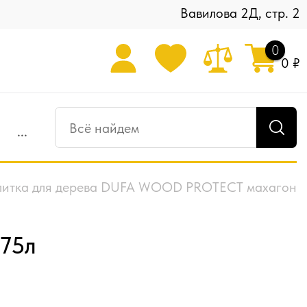
Вавилова 2Д, стр. 2
0
0 ₽
...
итка для дерева DUFA WOOD PROTECT махагон
75л