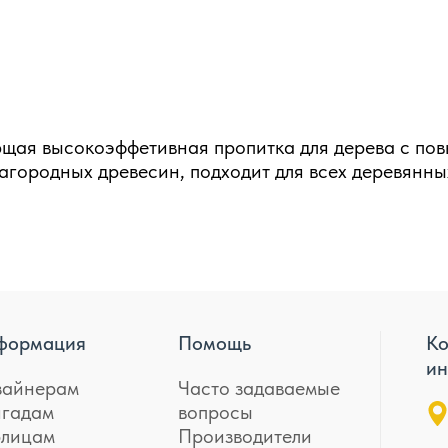
ющая высокоэффетивная пропитка для дерева с п
агородных древесин, подходит для всех деревянн
формация
Помощь
Ко
ин
зайнерам
Часто задаваемые
игадам
вопросы
лицам
Производители