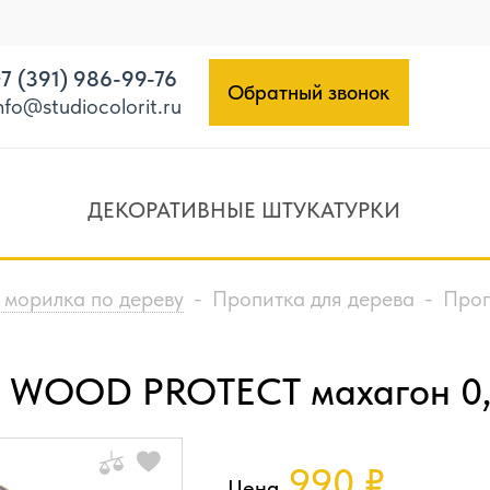
7 (391) 986-99-76
Обратный звонок
nfo@studiocolorit.ru
ДЕКОРАТИВНЫЕ ШТУКАТУРКИ
 морилка по дереву
-
Пропитка для дерева
-
Проп
A WOOD PROTECT махагон 0,
990
₽
Цена