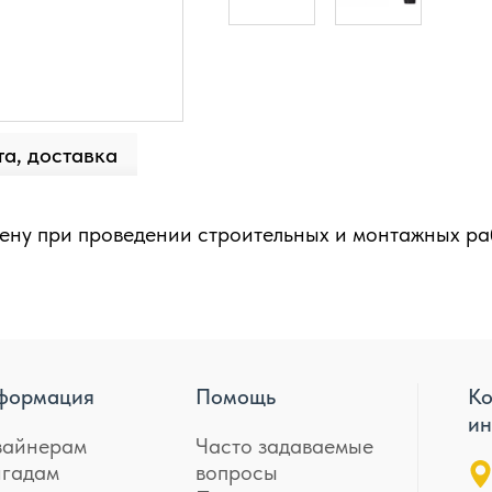
а, доставка
ену при проведении строительных и монтажных ра
формация
Помощь
Ко
ин
зайнерам
Часто задаваемые
игадам
вопросы