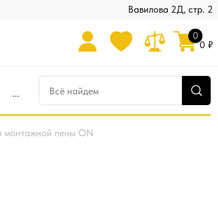
Вавилова 2Д, стр. 2
0
0 ₽
...
ля монтажной пены ON