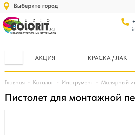
Выберите город
+
i
АКЦИЯ
КРАСКА / ЛАК
Главная
-
Каталог
-
Инструмент
-
Малярный и
Пистолет для монтажной п