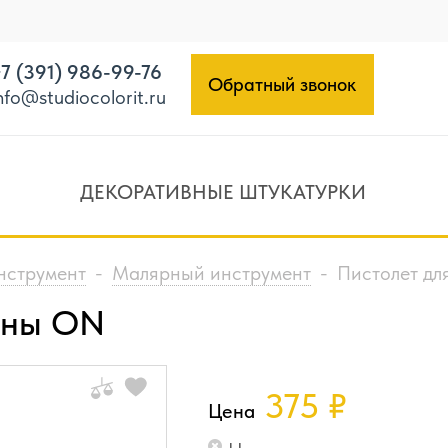
7 (391) 986-99-76
Обратный звонок
nfo@studiocolorit.ru
ДЕКОРАТИВНЫЕ ШТУКАТУРКИ
нструмент
-
Малярный инструмент
-
Пистолет д
ены ON
375
₽
Цена