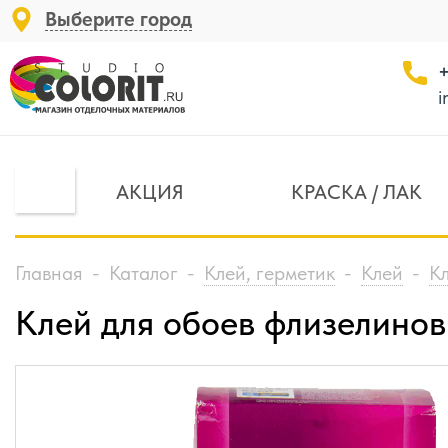
Выберите город
+
i
АКЦИЯ
КРАСКА / ЛАК
Главная
-
Каталог
-
Клей, герметик
-
Клей
-
Кл
Клей для обоев флизелино