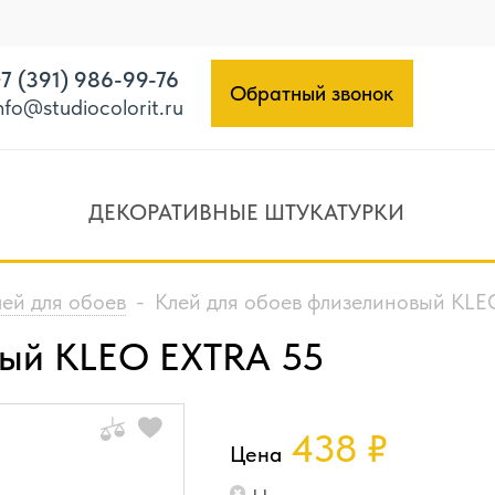
7 (391) 986-99-76
Обратный звонок
nfo@studiocolorit.ru
ДЕКОРАТИВНЫЕ ШТУКАТУРКИ
ей для обоев
-
Клей для обоев флизелиновый KL
вый KLEO EXTRA 55
438
₽
Цена