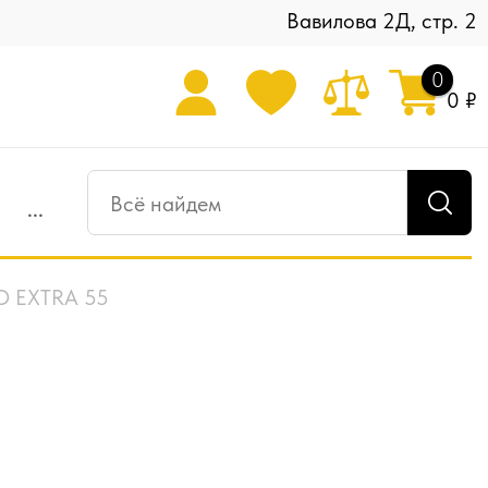
Вавилова 2Д, стр. 2
0
0 ₽
...
EO EXTRA 55