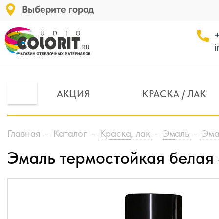
Выберите город
+
i
АКЦИЯ
КРАСКА / ЛАК
Главная
-
Каталог
-
Краска, лак
-
Эмаль
-
Эма
Эмаль термостойкая белая