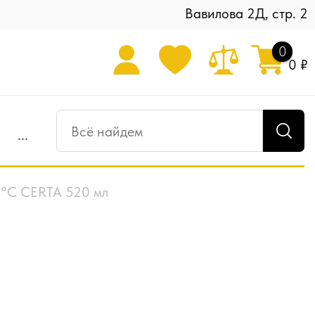
Вавилова 2Д, стр. 2
0
0 ₽
...
0°C CERTA 520 мл